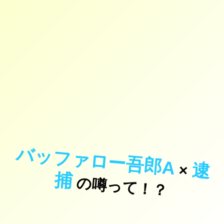
バッファロー吾郎A
逮
×
捕
の噂って！？