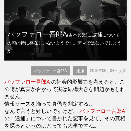
バッファロー吾郎A
逮捕
(吉本興業)に
について
の噂は特に存在しいないようです。デマではないでしょう
か。
2018年06月04日 更新
バッファロー吾郎A
逮捕
バッファロー吾郎A
の社会的影響力を考えると、こ
の噂が真実か否かって実は結構大きな問題かもしれ
ません。
情報ソースを漁って真偽を判定する…
なんて言うと難しいですけど、
バッファロー吾郎A
の「逮捕」について書かれた記事を見て、その真相
を探るというのはとっても大事ですね。