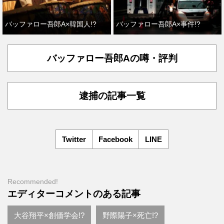
バッファロー吾郎A×韓国人!?
バッファロー吾郎A×事件!?
バッファロー吾郎Aの噂・評判
逮捕の記事一覧
Twitter
Facebook
LINE
Recommended!
エディターコメントのある記事
大谷翔平×創価学会!?
野際陽子×死亡!?