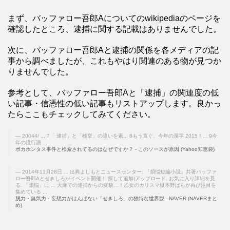
まず、バッファロー吾郎Aについてのwikipediaのページを
確認したところ、逮捕に関する記載はありませんでした。
次に、バッファロー吾郎Aと逮捕の関係を各メディアの記
事から調べましたが、これもやはり関連のある物が見つか
りませんでした。
参考として、バッファロー吾郎Aと「逮捕」の関連度の低
い記事・信憑性の低い記事もリストアップします。良かっ
たらここもチェックしてみてください。
20044/ ... 7「 逮捕」と「検挙」の違いを素... 8もう直ぐ、今年の漢字 2015！... 9今
年の流行語 ...
ポカホンタス事件と検索されてるのはなぜですか？ - このソースが原因 (Yahoo知恵袋)
2014年11月28日 ... 出典よしもとニュースセンター: 『煩悩短編小説』共著バッファ
ロー吾郎Aとせきしろがイベント開催！ 探して追加|アップロード. お気に入り詳細を見
る. 「煩悩」に ... 大麻での逮捕からの変貌…！乙女のカリスマ嶽本野ばらが再び注目を
集めている ...
脱力・無気力・妄想力がはんぱない「せきしろ」の独特な世界観 - NAVER (NAVERまと
め)