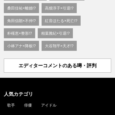
桑田佳祐×離婚!?
高畑淳子×引退!?
角田信朗×不仲!?
紅音ほたる×死亡!?
朴槿恵×整形!?
相葉雅紀×引退!?
小林アナ×降板!?
大谷翔平×天才!?
エディターコメントのある噂・評判
人気カテゴリ
歌手
俳優
アイドル