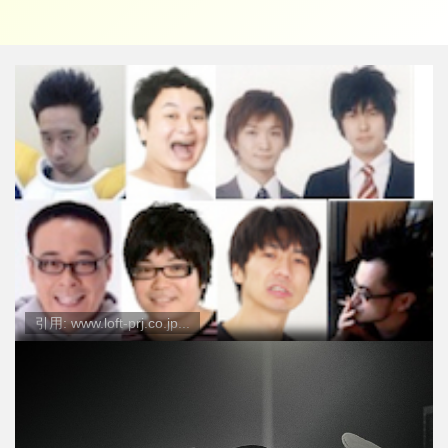
引用: www.loft-prj.co.jp...