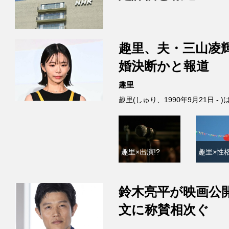
趣里、夫・三山凌
婚決断かと報道
趣里
趣里(しゅり、1990年9月21日 
趣里×出演!?
趣里×性格
鈴木亮平が映画公
文に称賛相次ぐ