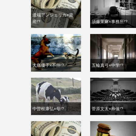
道端アンジェリカ×資
産!?
須藤茉麻×事務所!?
大島優子×不仲!?
五輪真弓×中学!?
中曽根康弘×母!?
菅原文太×葬儀!?