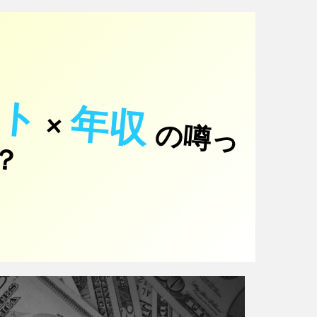
オト
年収
×
の
噂
っ
！
て
？