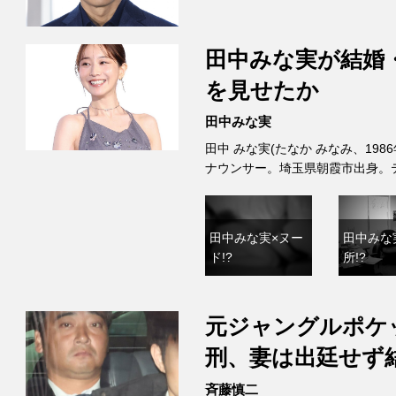
田中みな実が結婚
を見せたか
田中みな実
田中 みな実(たなか みなみ、198
ナウンサー。埼玉県朝霞市出身。
田中みな実×ヌー
田中みな
ド!?
所!?
元ジャングルポケ
刑、妻は出廷せず
斉藤慎二