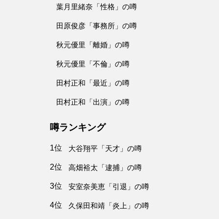
葉月里緒奈「性格」の噂
田原俊彦「事務所」の噂
秋元優里「離婚」の噂
秋元優里「不倫」の噂
田村正和「最近」の噂
田村正和「出演」の噂
噂ランキング
1位
大谷翔平「天才」の噂
2位
高畑裕太「逮捕」の噂
3位
安室奈美恵「引退」の噂
4位
久保田和靖「炎上」の噂