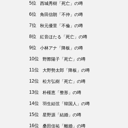
5位
西城秀樹「死亡」の噂
6位
角田信朗「不仲」の噂
7位
秋元優里「不倫」の噂
8位
紅音ほたる「死亡」の噂
9位
小林アナ「降板」の噂
10位
野際陽子「死亡」の噂
11位
大野勢太郎「降板」の噂
12位
松方弘樹「死亡」の噂
13位
朴槿恵「整形」の噂
14位
羽生結弦「韓国人」の噂
15位
星野源「結婚」の噂
16位
桑田佳祐「離婚」の噂