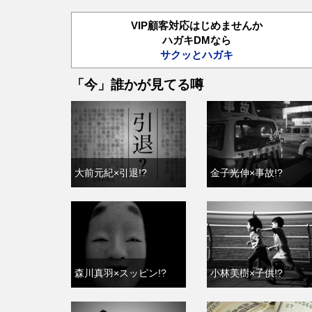
VIP顧客対応はじめませんか
ハガキDMなら
サクッとハガキ
「今」誰かが見てる噂
大前元紀×引退!?
金子光伸×事故!?
森川真羽×スッピン!?
小林美樹×子供!?