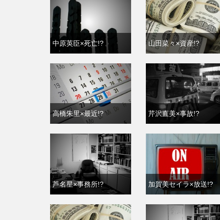
中原英臣×死亡!?
山田菜々×資産!?
高橋朱里×最近!?
芹沢直美×事故!?
芦名星×事務所!?
加賀美セイラ×放送!?