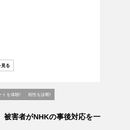
を見る
ートを体験!
相性を診断!
、被害者がNHKの事後対応を一