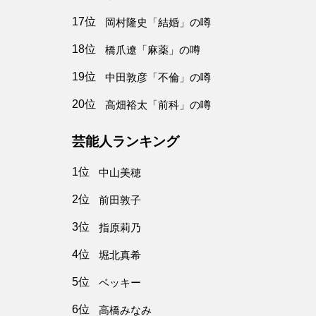
17位
岡村隆史「結婚」の噂
18位
橋爪遼「麻薬」の噂
19位
中田敦彦「不倫」の噂
20位
高畑裕太「前科」の噂
芸能人ランキング
1位
中山美穂
2位
前田敦子
3位
指原莉乃
4位
堀北真希
5位
ベッキー
6位
高橋みなみ