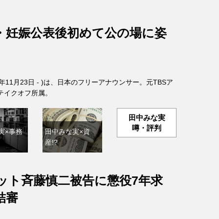
・妊娠公表後初めて公の場に姿
6年11月23日 - )は、日本のフリーアナウンサー。元TBSア
テイクオフ所属。
田中みな実
噂・評判
実×事務
田中みな実×資
産!?
ット斉藤慎二被告に懲役7年求
結審