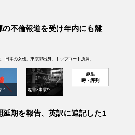
輝の不倫報道を受け年内にも離
- )は、日本の女優。東京都出身。トップコート所属。
趣里
噂・評判
!?
趣里×事故!?
開延期を報告、英訳に追記した1