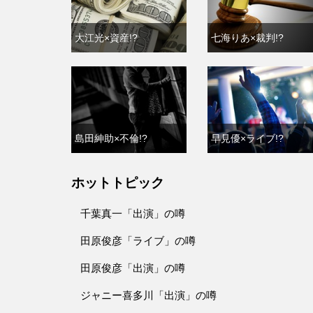
大江光×資産!?
七海りあ×裁判!?
島田紳助×不倫!?
早見優×ライブ!?
ホットトピック
千葉真一「出演」の噂
田原俊彦「ライブ」の噂
田原俊彦「出演」の噂
ジャニー喜多川「出演」の噂