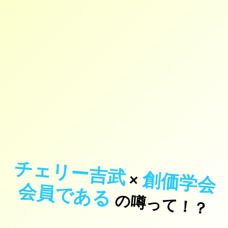
チェリー吉武
創
価
学
会
員
で
あ
×
会
る
の噂って！？