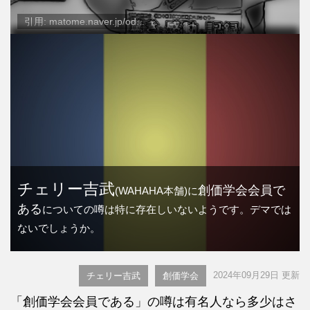
引用: matome.naver.jp/od...
チェリー吉武
創価学会会員で
(WAHAHA本舗)に
ある
についての噂は特に存在しいないようです。デマでは
ないでしょうか。
2024年09月29日 更新
チェリー吉武
創価学会
「創価学会会員である」の噂は有名人なら多少はさ