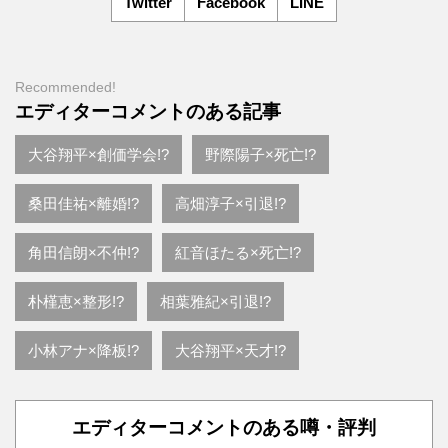
Twitter
Facebook
LINE
Recommended!
エディターコメントのある記事
大谷翔平×創価学会!?
野際陽子×死亡!?
桑田佳祐×離婚!?
高畑淳子×引退!?
角田信朗×不仲!?
紅音ほたる×死亡!?
朴槿恵×整形!?
相葉雅紀×引退!?
小林アナ×降板!?
大谷翔平×天才!?
エディターコメントのある噂・評判