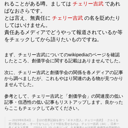
れることがある噂。ましては
チェリー吉武
であれ
ばなおさらです。
とは言え、無責任に
チェリー吉武
の名を貶めたり
してはいけません。
責任あるメディアでどうやって報道されているか等
をチェックしてから語りたいものですね。
まず、チェリー吉武についてのwikipediaのページを確認
したところ、創価学会に関する記載はありませんでした。
次に、チェリー吉武と創価学会の関係を各メディアの記事
から調べましたが、これもやはり関連のある物が見つかり
ませんでした。
参考として、チェリー吉武と「創価学会」の関連度の低い
記事・信憑性の低い記事もリストアップします。良かった
らここもチェックしてみてください。
2015年6月4日 ... 【12の世界記録を持つ「ギネス芸人」チェリー吉武】 · クルミを
尻で割るため ... すべてをつぶしてドヤ顔を見せるのは、チェリー吉武（34）。日本一
多くギネス世界 .... □2014.12 .10: 山本リンダ、久本雅美らが大幹部 創価学会芸術部の