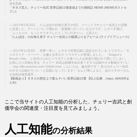
存在意義.
「ギネス芸人」チェリー吉武 世界記録12個達成までの挑戦記 NEWS (NEWSポストセ
ブン)
2017年2月10日 ... たんぽぽの白鳥久美子が9日、イベントでチェリー吉武との交際
に言及した。デートについて聞かれ「居酒屋へ行っているだけです」と少々不満げ。
「ぶっちゃけ、もっとキラキラしたところに行きたい」と訴えた.
「たんぽぽ」の白鳥久美子 チェリー吉武との順調ぶりをアピール (ライブドアニュース)
2017年11月3日 ... 世界一辛い」とギネス世界記録に認定されている トウガラシ「キ
ャロライナ・リーパー」を越える辛さの トウガラシが登場しました。 「Dragon's
Breath chile」 と名付けられたトウガラシを食べた人は気道が焼かれて閉じてしまい、.
お気に入り詳細を見る · チェリー 吉武は創価学会出身？ギネス記録やネタ動画がヤバい
... http://life-watcher.com/ 15848.html. こんにちは、倫太郎です！ 芸人のチェリー吉武
のギネス記録がヤバい！と話題になっています！ なんと噂によると、あのイチローさん
や吉田沙保里選手 ...
【動画あり】ギネスの歴史上で最もヤバい世界記録15選 【狂人乱舞 ...https: (NAVERま
とめ)
ここで当サイトの人工知能の分析した、チェリー吉武と創
価学会の関連度・注目度を見てみましょう。
人工知能
の分析結果