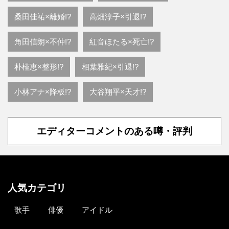
桑田佳祐×離婚!?
高畑淳子×引退!?
角田信朗×不仲!?
紅音ほたる×死亡!?
朴槿恵×整形!?
相葉雅紀×引退!?
小林アナ×降板!?
大谷翔平×天才!?
エディターコメントのある噂・評判
人気カテゴリ
歌手
俳優
アイドル