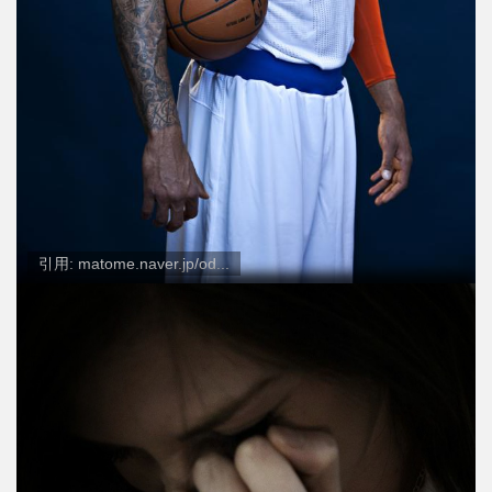
引用: matome.naver.jp/od...