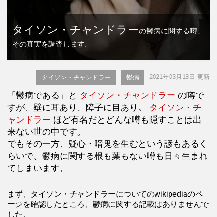
タイソン・チャンドラー
の鬱病に関する噂、
その真実を調査します。
2021年03月18日 更新
タイソン・チャンドラー
鬱病
「鬱病である」と
タイソン・チャンドラー
の噂で
すが、壁に耳あり、障子に目あり。
タイソン・チ
ャンドラー
ほど有名だとどんな噂も隠すことは出
来ない世の中です。
でもその一方、疑心・暗鬼を生むという諺もあるく
らいで、鬱病に関する根も葉もない噂も日々生まれ
てしまいます。
まず、タイソン・チャンドラーについてのwikipediaのペ
ージを確認したところ、鬱病に関する記載はありませんで
した。