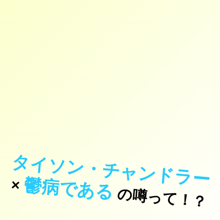
タイソン・チャンドラー
鬱病である
×
の噂って！？