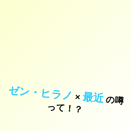
ゼン・ヒラノ
最近
×
の
噂
て
！
っ
？