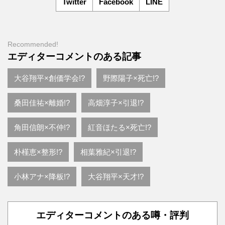
Twitter
Facebook
LINE
Recommended!
エディターコメントのある記事
大谷翔平×創価学会!?
野際陽子×死亡!?
桑田佳祐×離婚!?
高畑淳子×引退!?
角田信朗×不仲!?
紅音ほたる×死亡!?
朴槿恵×整形!?
相葉雅紀×引退!?
小林アナ×降板!?
大谷翔平×天才!?
エディターコメントのある噂・評判