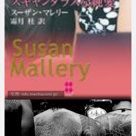
引用: info.mechacomi.jp/...