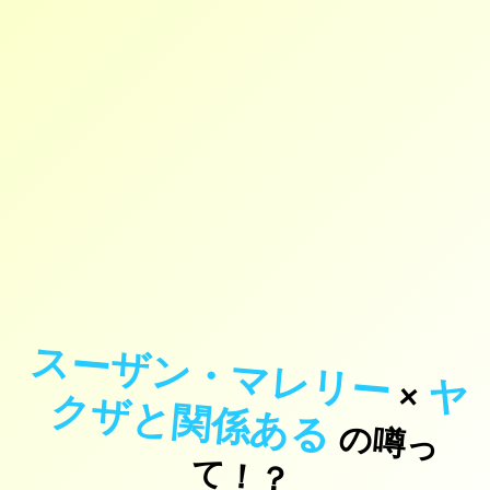
スーザン・マレリー
ヤ
ザ
と
関
係
あ
×
ク
る
の
噂
っ
！
て
？