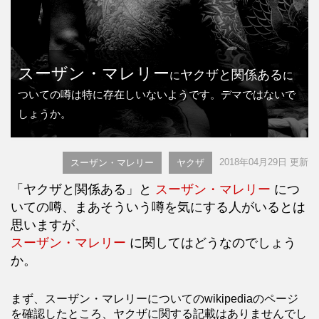
スーザン・マレリー
ヤクザと関係ある
に
に
ついての噂は特に存在しいないようです。デマではないで
しょうか。
2018年04月29日 更新
スーザン・マレリー
ヤクザ
「ヤクザと関係ある」と
スーザン・マレリー
につ
いての噂、まあそういう噂を気にする人がいるとは
思いますが、
スーザン・マレリー
に関してはどうなのでしょう
か。
まず、スーザン・マレリーについてのwikipediaのページ
を確認したところ、ヤクザに関する記載はありませんでし