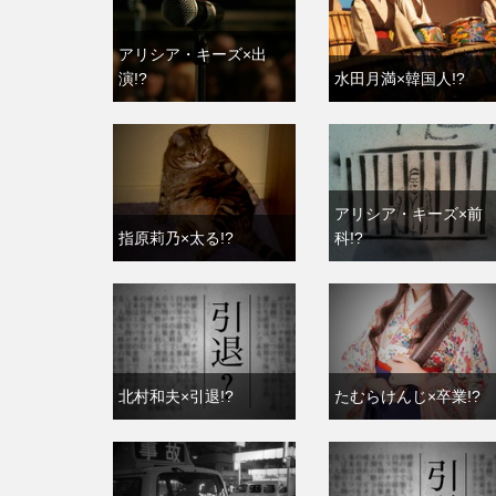
アリシア・キーズ×出
演!?
水田月満×韓国人!?
アリシア・キーズ×前
指原莉乃×太る!?
科!?
北村和夫×引退!?
たむらけんじ×卒業!?