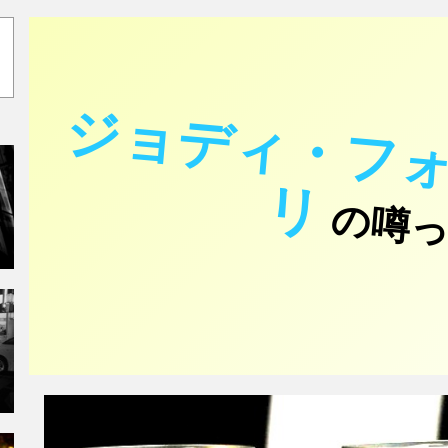
ジョディ・フ
リ
の噂っ