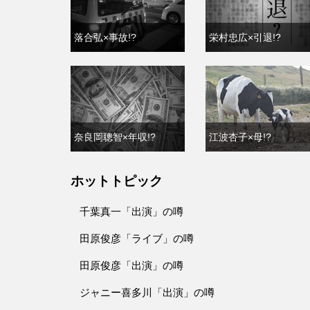
落合弘×事故!?
栄村忠広×引退!?
奈良岡聰智×年収!?
江波杏子×母!?
ホットトピック
千葉真一「出演」の噂
田原俊彦「ライブ」の噂
田原俊彦「出演」の噂
ジャニー喜多川「出演」の噂