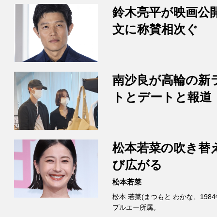
鈴木亮平が映画公
文に称賛相次ぐ
南沙良が高輪の新
トとデートと報道
松本若菜の吹き替
び広がる
松本若菜
松本 若菜(まつもと わかな、198
プルエー所属。