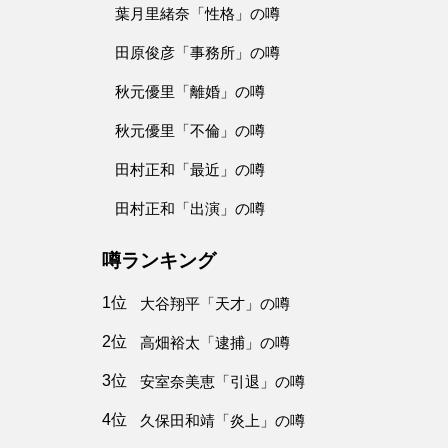
葉月里緒奈「性格」の噂
田原俊彦「事務所」の噂
秋元優里「離婚」の噂
秋元優里「不倫」の噂
田村正和「最近」の噂
田村正和「出演」の噂
噂ランキング
1位
大谷翔平「天才」の噂
2位
高畑裕太「逮捕」の噂
3位
安室奈美恵「引退」の噂
4位
久保田和靖「炎上」の噂