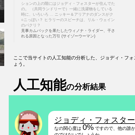
ションの上の階にはジョディ・フォスターが住んでた
の。 （共同ランドリーで）一緒に洗濯物をしている
時に、いろいろ ... ニッキー＆アリアナのダンスがク
○ニっぽい？ ヒラリーのスピーチは、リル・ウェイン
のパクリ？
見事カムバックを果たしたウィノナ・ライダー、干さ
れる原因となった万引 (サイゾーウーマン)
ここで当サイトの人工知能の分析した、ジョディ・フォ
ょう。
人工知能
の分析結果
ジョディ・フォスター
0%
なの関心度は
ですので、他の誰か
のではないでしょうか。