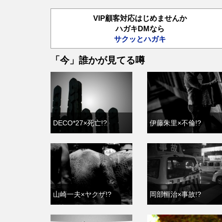
VIP顧客対応はじめませんか
ハガキDMなら
サクッとハガキ
「今」誰かが見てる噂
DECO*27×死亡!?
伊藤朱里×不倫!?
山崎一夫×ヤクザ!?
岡部恒治×事故!?