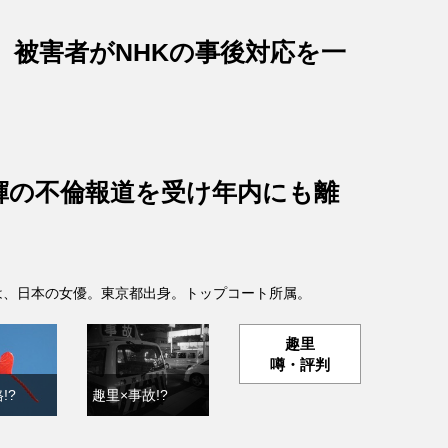
、被害者がNHKの事後対応を一
輝の不倫報道を受け年内にも離
- )は、日本の女優。東京都出身。トップコート所属。
趣里
噂・評判
!?
趣里×事故!?