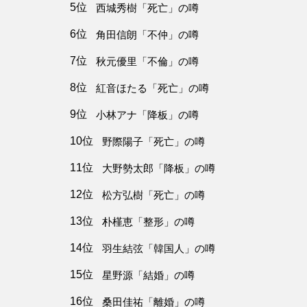
5位
西城秀樹「死亡」の噂
6位
角田信朗「不仲」の噂
7位
秋元優里「不倫」の噂
8位
紅音ほたる「死亡」の噂
9位
小林アナ「降板」の噂
10位
野際陽子「死亡」の噂
11位
大野勢太郎「降板」の噂
12位
松方弘樹「死亡」の噂
13位
朴槿恵「整形」の噂
14位
羽生結弦「韓国人」の噂
15位
星野源「結婚」の噂
16位
桑田佳祐「離婚」の噂