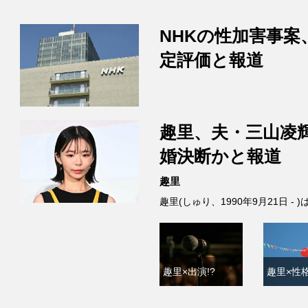
NHKの性加害事案
定評価と報道
趣里、夫・三山凌
婚決断かと報道
趣里
趣里(しゅり、1990年9月21日 
趣里×出演!?
趣里×性格