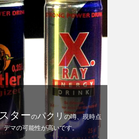
スター
パクリ
の
の噂、現時点
、デマの可能性が高いです。