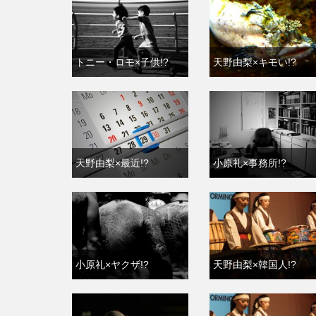
トニー・ロモ×子供!?
天野由梨×キモい!?
天野由梨×最近!?
小原礼×事務所!?
小原礼×ヤクザ!?
天野由梨×韓国人!?