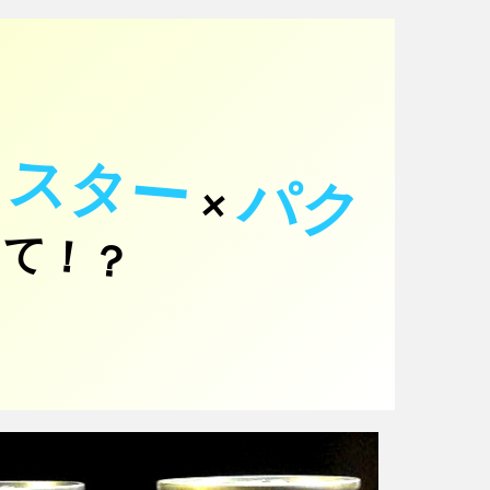
ォスター
パ
ク
×
て！？