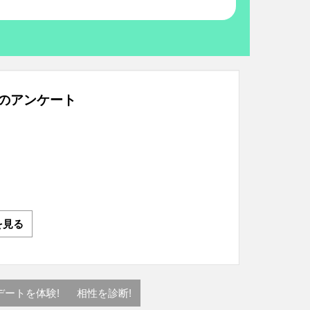
のアンケート
を見る
デートを体験!
相性を診断!