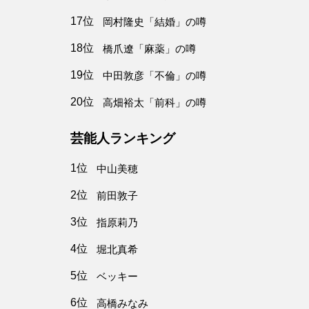
17位
岡村隆史「結婚」の噂
18位
橋爪遼「麻薬」の噂
19位
中田敦彦「不倫」の噂
20位
高畑裕太「前科」の噂
芸能人ランキング
1位
中山美穂
2位
前田敦子
3位
指原莉乃
4位
堀北真希
5位
ベッキー
6位
高橋みなみ