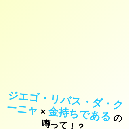
ジ
エ
ゴ
・
リ
バ
ス
・
ダ
・
ク
ニ
ー
ャ
金持ちである
×
の
っ
て
！
噂
？