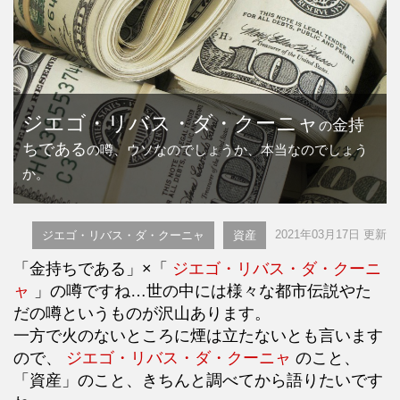
ジエゴ・リバス・ダ・クーニャ
金持
の
ちである
の噂、ウソなのでしょうか、本当なのでしょう
か。
2021年03月17日 更新
ジエゴ・リバス・ダ・クーニャ
資産
「金持ちである」×「
ジエゴ・リバス・ダ・クーニ
ャ
」の噂ですね…世の中には様々な都市伝説やた
だの噂というものが沢山あります。
一方で火のないところに煙は立たないとも言います
ので、
ジエゴ・リバス・ダ・クーニャ
のこと、
「資産」のこと、きちんと調べてから語りたいです