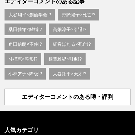
エディターコメントのある記事
大谷翔平×創価学会!?
野際陽子×死亡!?
桑田佳祐×離婚!?
高畑淳子×引退!?
角田信朗×不仲!?
紅音ほたる×死亡!?
朴槿恵×整形!?
相葉雅紀×引退!?
小林アナ×降板!?
大谷翔平×天才!?
エディターコメントのある噂・評判
人気カテゴリ