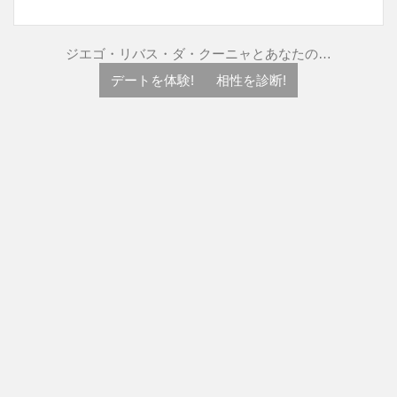
ジエゴ・リバス・ダ・クーニャとあなたの…
デートを体験!
相性を診断!