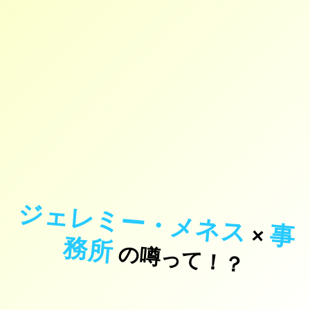
ジェレミー・メネス
事
×
務
所
の噂って！？