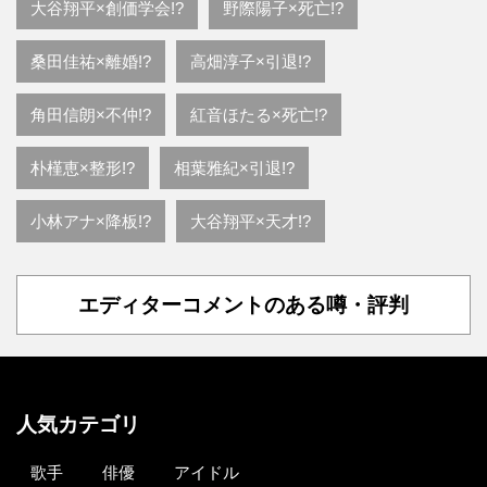
大谷翔平×創価学会!?
野際陽子×死亡!?
桑田佳祐×離婚!?
高畑淳子×引退!?
角田信朗×不仲!?
紅音ほたる×死亡!?
朴槿恵×整形!?
相葉雅紀×引退!?
小林アナ×降板!?
大谷翔平×天才!?
エディターコメントのある噂・評判
人気カテゴリ
歌手
俳優
アイドル