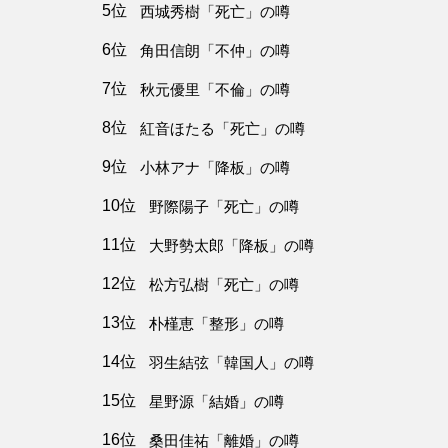
5位
西城秀樹「死亡」の噂
6位
角田信朗「不仲」の噂
7位
秋元優里「不倫」の噂
8位
紅音ほたる「死亡」の噂
9位
小林アナ「降板」の噂
10位
野際陽子「死亡」の噂
11位
大野勢太郎「降板」の噂
12位
松方弘樹「死亡」の噂
13位
朴槿恵「整形」の噂
14位
羽生結弦「韓国人」の噂
15位
星野源「結婚」の噂
16位
桑田佳祐「離婚」の噂