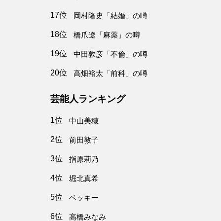
17位
岡村隆史「結婚」の噂
18位
橋爪遼「麻薬」の噂
19位
中田敦彦「不倫」の噂
20位
高畑裕太「前科」の噂
芸能人ランキング
1位
中山美穂
2位
前田敦子
3位
指原莉乃
4位
堀北真希
5位
ベッキー
6位
高橋みなみ