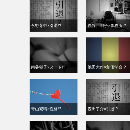
永野芽郁×引退!?
長谷川明子×事務所!?
南谷朝子×ヌード!?
池田大作×創価学会!?
青山繁晴×性格!?
森田了介×引退!?