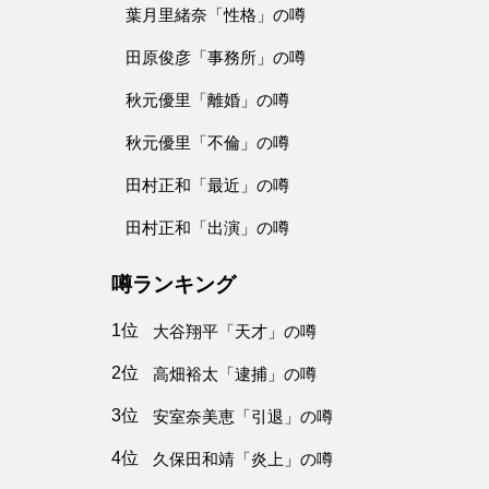
葉月里緒奈「性格」の噂
田原俊彦「事務所」の噂
秋元優里「離婚」の噂
秋元優里「不倫」の噂
田村正和「最近」の噂
田村正和「出演」の噂
噂ランキング
1位
大谷翔平「天才」の噂
2位
高畑裕太「逮捕」の噂
3位
安室奈美恵「引退」の噂
4位
久保田和靖「炎上」の噂