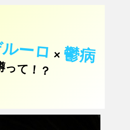
デルーロ
鬱
病
あ
×
噂って！？