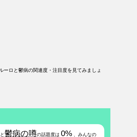
ルーロと鬱病の関連度・注目度を見てみましょ
鬱病の噂
0%
と
の話題度は
、みんなの