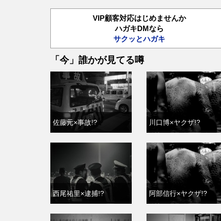
VIP顧客対応はじめませんか
ハガキDMなら
サクッとハガキ
「今」誰かが見てる噂
佐藤元×事故!?
川口博×ヤクザ!?
西尾祐里×逮捕!?
阿部信行×ヤクザ!?