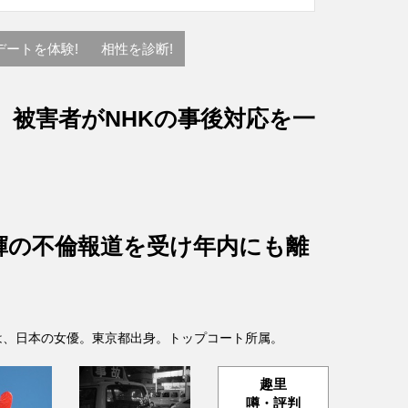
デートを体験!
相性を診断!
、被害者がNHKの事後対応を一
輝の不倫報道を受け年内にも離
- )は、日本の女優。東京都出身。トップコート所属。
趣里
噂・評判