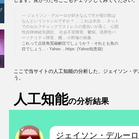
します。良かったらここもチェックしてみてください。
ブ
ジェイソン・デルーロが好きなんですが彼の歌は
なんというジャンルですか？ ... これは水虫 ... ネット
でのセルフチェックでストレスの度合いが高く、心因
性自律神経失調症、 社会不安障害、鬱病、境界性パ
ーソナリティ障害、機... 小野塚の画像.
これって点状角質融解症でしょうか？ - それとも魚の
目でしょう... - Yahoo ...https: (Yahoo知恵袋)
ここで当サイトの人工知能の分析した、ジェイソン・デ
う。
人工知能
の分析結果
ジェイソン・デルーロ