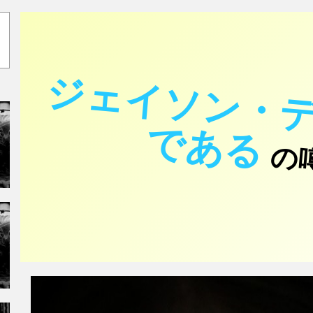
ジェイソン・
で
る
の