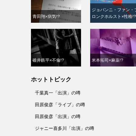
ジョバンニ・ファン・
青田翔×病気!?
ロンクホルスト×性格!?
碓井鉄平×不倫!?
米本拓司×麻薬!?
ホットトピック
千葉真一「出演」の噂
田原俊彦「ライブ」の噂
田原俊彦「出演」の噂
ジャニー喜多川「出演」の噂