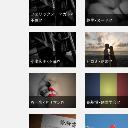
フェリックス・マガト×
不倫!?
趣里×ヌード!?
小出広美×不倫!?
ヒロミ×結婚!?
谷一歩×ヤリマン!?
秦基博×創価学会!?