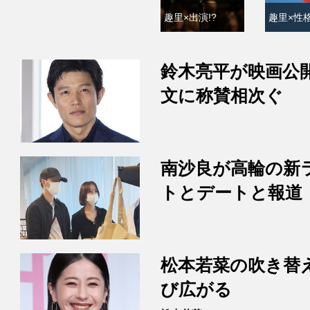
趣里×出演!?
趣里×性格
鈴木亮平が映画公
文に称賛相次ぐ
南沙良が高輪の新
トとデートと報道
松本若菜の吹き替
び広がる