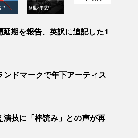
!?
趣里×事故!?
開延期を報告、英訳に追記した1
ランドマークで年下アーティス
え演技に「棒読み」との声が再