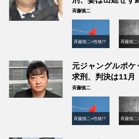
斉藤慎二
斉藤慎二×性格!?
斉藤慎二×
元ジャングルポケ
求刑、判決は11月
斉藤慎二
斉藤慎二×性格!?
斉藤慎二×