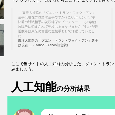
トアップします。良かったらここもチェックしてみてく
東洋大姫路の「グエン・トラン・フォク・アン」
選手は現在プロ野球選手ですか？2003年センバツ準
決勝の対戦相手の花咲徳栄のピッチャー ... その後は
故障等に悩まされて登板もままなりませんでしたが最
近数年は東芝の貴重な左投手として活躍していまし
た。
東洋大姫路の「グエン・トラン・フォク・アン」選手
は現在 ... - Yahoo! (Yahoo知恵袋)
ここで当サイトの人工知能の分析した、グエン・トラン
みましょう。
人工知能
の分析結果