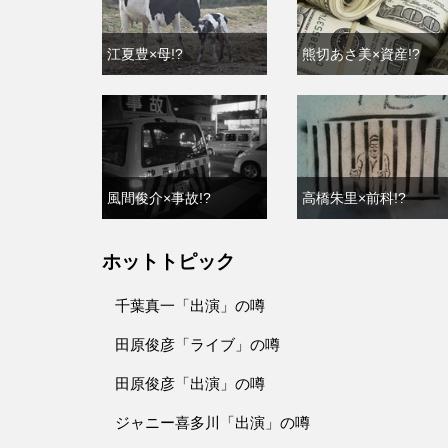
江夏豊×母!?
熊切あさ美×資産!?
風間俊介×事故!?
高橋朱里×前科!?
ホットトピック
千葉真一「出演」の噂
田原俊彦「ライブ」の噂
田原俊彦「出演」の噂
ジャニー喜多川「出演」の噂