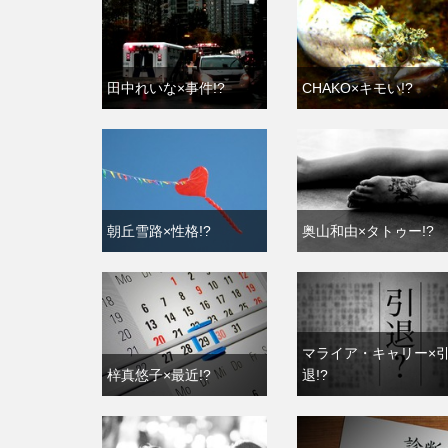
田中れいな×事件!?
CHAKO×キモい!?
朝丘雪路×性格!?
奥山和由×タトゥー!?
マライア・キャリー×
梓真悠子×最近!?
退!?