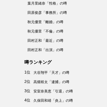
葉月里緒奈「性格」の噂
田原俊彦「事務所」の噂
秋元優里「離婚」の噂
秋元優里「不倫」の噂
田村正和「最近」の噂
田村正和「出演」の噂
噂ランキング
1位
大谷翔平「天才」の噂
2位
高畑裕太「逮捕」の噂
3位
安室奈美恵「引退」の噂
4位
久保田和靖「炎上」の噂