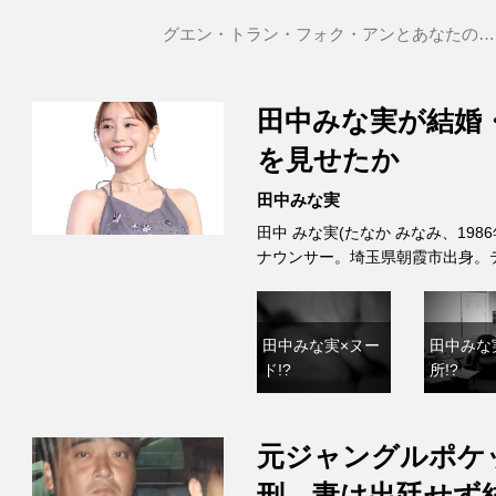
グエン・トラン・フォク・アンとあなたの…
田中みな実が結婚
を見せたか
田中みな実
田中 みな実(たなか みなみ、198
ナウンサー。埼玉県朝霞市出身。
田中みな実×ヌー
田中みな
ド!?
所!?
元ジャングルポケ
刑、妻は出廷せず