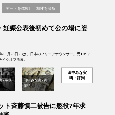
デートを体験!
相性を診断!
・妊娠公表後初めて公の場に姿
6年11月23日 - )は、日本のフリーアナウンサー。元TBSア
テイクオフ所属。
田中みな実
噂・評判
実×事務
田中みな実×資
産!?
ット斉藤慎二被告に懲役7年求
結審