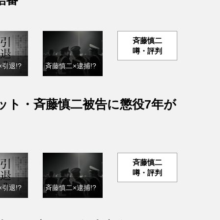
斉藤慎二
噂・評判
引退!?
斉藤慎二×逮捕!?
ット・斉藤慎二被告に懲役7年が
斉藤慎二
噂・評判
引退!?
斉藤慎二×逮捕!?