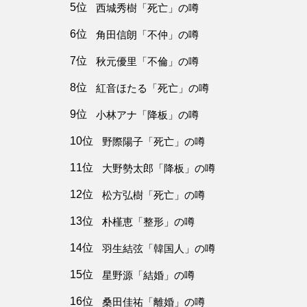
5位
西城秀樹「死亡」の噂
6位
角田信朗「不仲」の噂
7位
秋元優里「不倫」の噂
8位
紅音ほたる「死亡」の噂
9位
小林アナ「降板」の噂
10位
野際陽子「死亡」の噂
11位
大野勢太郎「降板」の噂
12位
松方弘樹「死亡」の噂
13位
朴槿恵「整形」の噂
14位
羽生結弦「韓国人」の噂
15位
星野源「結婚」の噂
16位
桑田佳祐「離婚」の噂