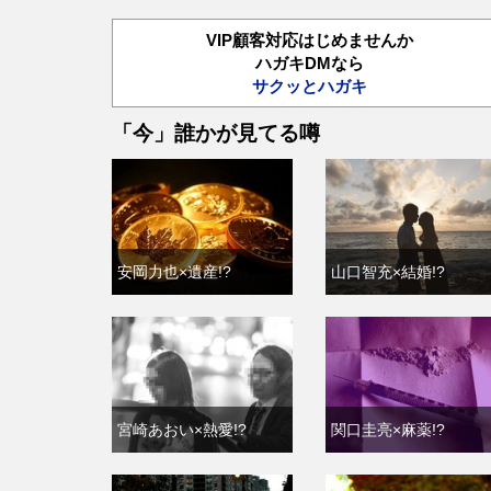
VIP顧客対応はじめませんか
ハガキDMなら
サクッとハガキ
「今」誰かが見てる噂
安岡力也×遺産!?
山口智充×結婚!?
宮崎あおい×熱愛!?
関口圭亮×麻薬!?