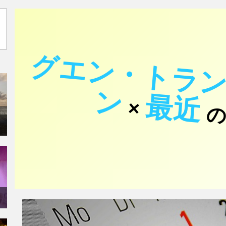
ン
最近
×
の