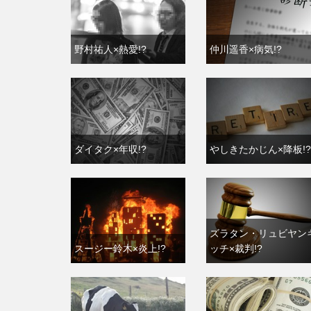
野村祐人×熱愛!?
仲川遥香×病気!?
ダイタク×年収!?
やしきたかじん×降板!?
ズラタン・リュビヤン
スージー鈴木×炎上!?
ッチ×裁判!?