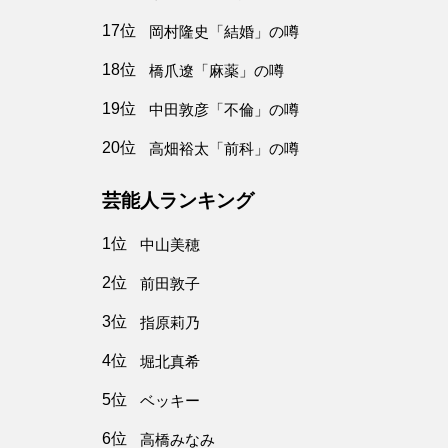
17位
岡村隆史「結婚」の噂
18位
橋爪遼「麻薬」の噂
19位
中田敦彦「不倫」の噂
20位
高畑裕太「前科」の噂
芸能人ランキング
1位
中山美穂
2位
前田敦子
3位
指原莉乃
4位
堀北真希
5位
ベッキー
6位
高橋みなみ