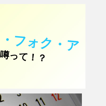
グ
エ
ン
・
ト
ラ
ン
・
フ
ォ
ク
・
ア
噂って！？