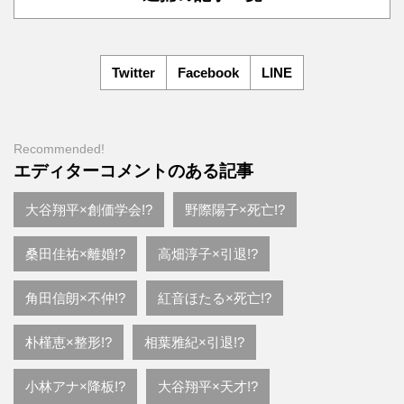
Twitter
Facebook
LINE
Recommended!
エディターコメントのある記事
大谷翔平×創価学会!?
野際陽子×死亡!?
桑田佳祐×離婚!?
高畑淳子×引退!?
角田信朗×不仲!?
紅音ほたる×死亡!?
朴槿恵×整形!?
相葉雅紀×引退!?
小林アナ×降板!?
大谷翔平×天才!?