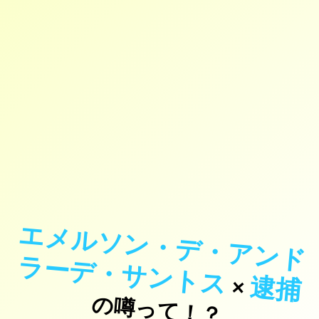
エ
メ
ル
ソ
ン
・
デ
・
ア
ン
ド
ー
デ
・
サ
ン
ト
ラ
ス
逮捕
×
の噂って！？