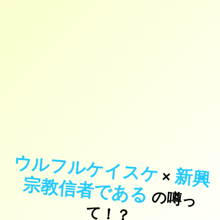
ウルフルケイスケ
新
興
教
信
者
で
あ
×
宗
る
の
噂
っ
！
て
？