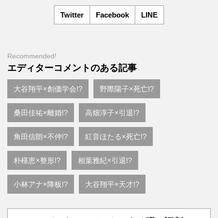
Twitter
Facebook
LINE
Recommended!
エディターコメントのある記事
大谷翔平×創価学会!?
野際陽子×死亡!?
桑田佳祐×離婚!?
高畑淳子×引退!?
角田信朗×不仲!?
紅音ほたる×死亡!?
朴槿恵×整形!?
相葉雅紀×引退!?
小林アナ×降板!?
大谷翔平×天才!?