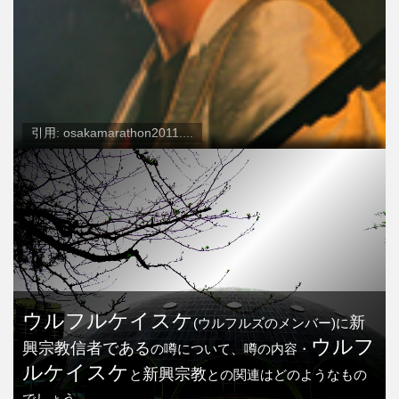
引用: osakamarathon2011....
ウルフルケイスケ
新
(ウルフルズのメンバー)に
ウルフ
興宗教信者である
の噂について、噂の内容・
ルケイスケ
新興宗教
と
との関連はどのようなもの
でしょう。