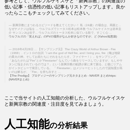
参考として、ウルフルケイスケと「新興宗教」の関連度の
低い記事・信憑性の低い記事もリストアップします。良か
ったらここもチェックしてみてください。
新興宗教にまつわるエピソードを教えてください！ 私（24歳）の場合は、両親と...
なぜナメクジは塩を ... ウルフルズでトータス松本は松本敦 ウルフルケイスケは岩本圭
介 サンコンJrは佐子... ウルフルズのトータス松本に似ている歌で、すごく心 ...
ウルフルズの「笑えれば」のPVの場所がなんか好きなのですが、ど (Yahoo知恵袋)
2016年4月28日 ... 【サンプリング元】 The Crazy World of Arthur Brown - Fire
（1968）. イントロの台詞「I am the god of Hell fire, and I bring you, fire（俺は地獄
の業火の神。そしてお前たちにそれをもたらす。ファイヤー！）」をサンプリング。
「あなたがたは"Fire"とか"Firestarter" なんていう曲をリリースしていますが、もしやサ
タンに悩まされているのでは？」という新興宗教の勧誘が家に来て困る、と後にリアム
がインタビューで発言している。 「 Firestarter」はメジャーヒットしたので認知度が高
いのは解るが、「Fire」を持ち出すと ...
【The Prodigy】 プロディジーのサンプリング元ネタまとめ - NAVER まとめhttps:
(NAVERまとめ)
ここで当サイトの人工知能の分析した、ウルフルケイスケ
と新興宗教の関連度・注目度を見てみましょう。
人工知能
の分析結果