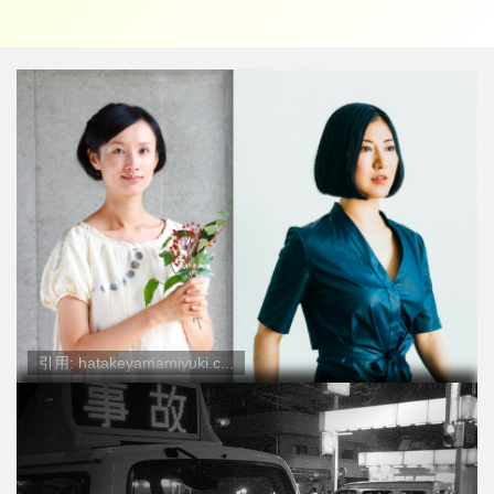
引用: hatakeyamamiyuki.c...