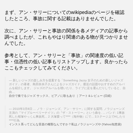
まず、アン・サリーについてのwikipediaのページを確認
したところ、事故に関する記載はありませんでした。
次に、アン・サリーと事故の関係を各メディアの記事から
調べましたが、これもやはり関連のある物が見つかりませ
んでした。
参考として、アン・サリーと「事故」の関連度の低い記
事・信憑性の低い記事もリストアップします。良かったら
ここもチェックしてみてください。
新しいジャズの楽しみ方を提案する「Something Jazzy 女子のための新しいジャズ
ガイド」の著者、島田奈央子さんによるジャズガイド。最近の話題やおすすめのアルバ
ムを紹介します。 ジャズのアルバムを聴いたり、ライブに足を運んだりしていると、自
由…
自分で奏でるジャズ サックス、ピアノに歌もあり ｜アート＆レビュー (日経)
2010年3月8日 ... ノラ・ジョーンズ、アン・サリー」に関する質問. ノラジョーンズ
主演の『マイブルーベリーナイツ』の『ザ・ストーリー』という曲を. ... バンド: 1事故
死した桜塚やっくん事故死... 2 大塚愛って****（海外物）にで... 3ステージ上でHしたり
****行為.
インスト系ってどんな音楽の種類なんですか？私はノラジョーンズや (Yahoo知恵袋)