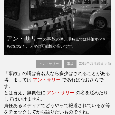
アン・サリー
事故
の
の噂、現時点では特筆すべき
ものはなく、デマの可能性が高いです。
2018年03月29日 更新
アン・サリー
事故
「事故」の噂は有名人なら多少はされることがある
噂。ましては
アン・サリー
であればなおさらで
す。
とは言え、無責任に
アン・サリー
の名を貶めたり
してはいけません。
責任あるメディアでどうやって報道されているか等
をチェックしてから語りたいものですね。