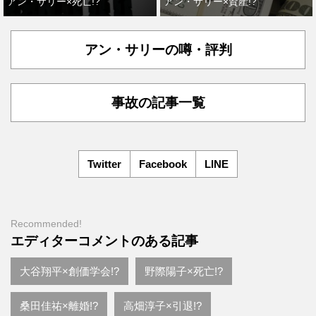
アン・サリー×死亡!?
アン・サリー×資産!?
アン・サリーの噂・評判
事故の記事一覧
Twitter
Facebook
LINE
Recommended!
エディターコメントのある記事
大谷翔平×創価学会!?
野際陽子×死亡!?
桑田佳祐×離婚!?
高畑淳子×引退!?