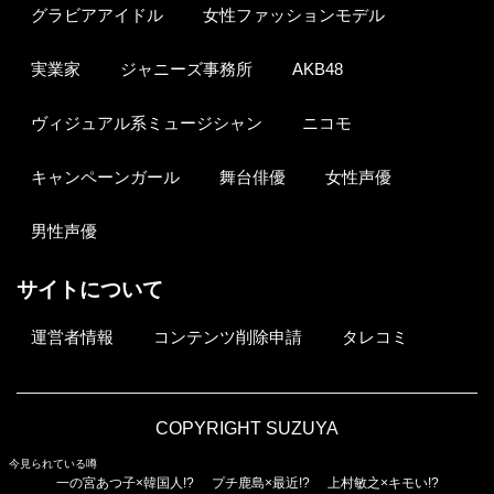
グラビアアイドル
女性ファッションモデル
実業家
ジャニーズ事務所
AKB48
ヴィジュアル系ミュージシャン
ニコモ
キャンペーンガール
舞台俳優
女性声優
男性声優
サイトについて
運営者情報
コンテンツ削除申請
タレコミ
COPYRIGHT SUZUYA
今見られている噂
一の宮あつ子×韓国人!?
プチ鹿島×最近!?
上村敏之×キモい!?