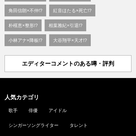
角田信朗×不仲!?
紅音ほたる×死亡!?
朴槿恵×整形!?
相葉雅紀×引退!?
小林アナ×降板!?
大谷翔平×天才!?
エディターコメントのある噂・評判
人気カテゴリ
歌手
俳優
アイドル
シンガーソングライター
タレント