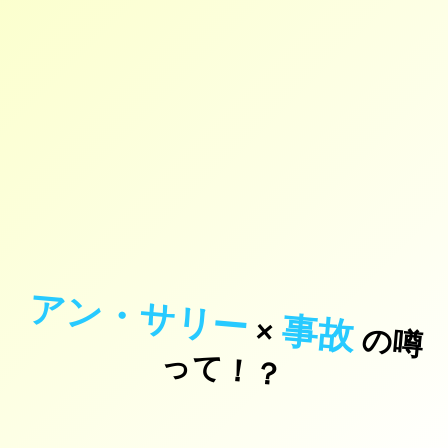
アン・サリー
事故
×
の
噂
て
！
っ
？