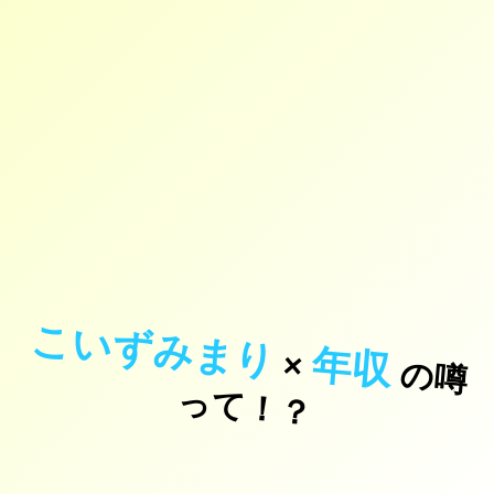
こいずみまり
年収
×
の
噂
て
！
っ
？