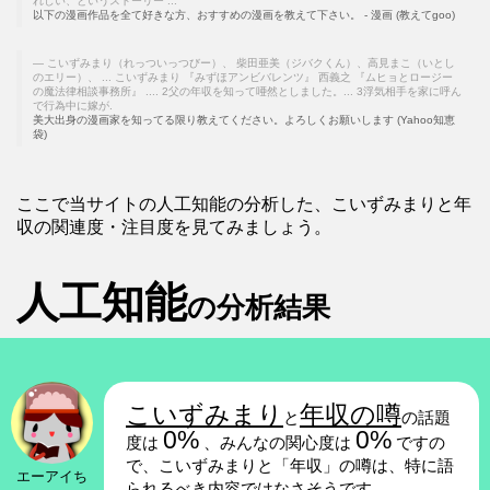
れしい、というストーリー ...
以下の漫画作品を全て好きな方、おすすめの漫画を教えて下さい。 - 漫画 (教えてgoo)
こいずみまり（れっついっつびー）、 柴田亜美（ジバクくん）、高見まこ（いとし
のエリー）、 ... こいずみまり 『みずほアンビバレンツ』 西義之 『ムヒョとロージー
の魔法律相談事務所』 .... 2父の年収を知って唖然としました。... 3浮気相手を家に呼ん
で行為中に嫁が.
美大出身の漫画家を知ってる限り教えてください。よろしくお願いします (Yahoo知恵
袋)
ここで当サイトの人工知能の分析した、こいずみまりと年
収の関連度・注目度を見てみましょう。
人工知能
の分析結果
こいずみまり
年収の噂
と
の話題
0%
0%
度は
、みんなの関心度は
ですの
で、こいずみまりと「年収」の噂は、特に語
エーアイち
られるべき内容ではなさそうです。