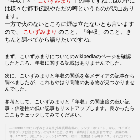
「年収」×「
こいずみまり
」の噂ですね…世の中に
は様々な都市伝説やただの噂というものが沢山あり
ます。
一方で火のないところに煙は立たないとも言います
ので、
こいずみまり
のこと、「年収」のこと、き
ちんと調べてから語りたいですね。
まず、こいずみまりについてのwikipediaのページを確認
したところ、年収に関する記載はありませんでした。
次に、こいずみまりと年収の関係を各メディアの記事から
調べましたが、これもやはり関連のある物が見つかりませ
んでした。
参考として、こいずみまりと「年収」の関連度の低い記
事・信憑性の低い記事もリストアップします。良かったら
ここもチェックしてみてください。
20999.htmlこいずみまり先生(小泉真理名義の、ジンク・ホワイト、から。コイズミ
学習ブックは読まれない方がいいと思います) ・森島明子先生(百合ですが、楽園の条
件。4コマで、お江戸トテシャン) 4コマで・松田円先生(さくら町サイズ。それだけでう