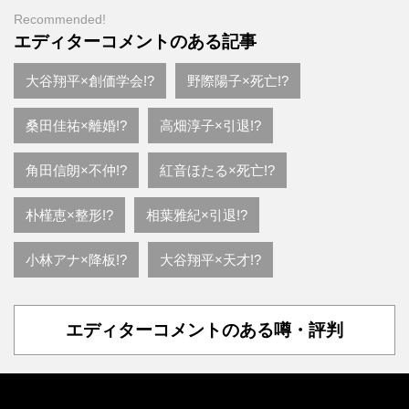
Recommended!
エディターコメントのある記事
大谷翔平×創価学会!?
野際陽子×死亡!?
桑田佳祐×離婚!?
高畑淳子×引退!?
角田信朗×不仲!?
紅音ほたる×死亡!?
朴槿恵×整形!?
相葉雅紀×引退!?
小林アナ×降板!?
大谷翔平×天才!?
エディターコメントのある噂・評判