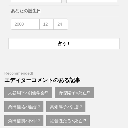
あなたの誕生日
Recommended!
エディターコメントのある記事
大谷翔平×創価学会!?
野際陽子×死亡!?
桑田佳祐×離婚!?
高畑淳子×引退!?
角田信朗×不仲!?
紅音ほたる×死亡!?