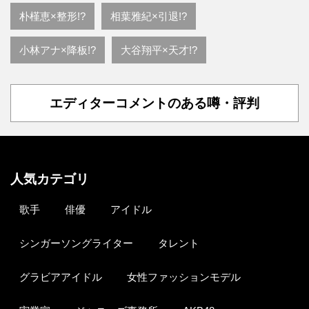
朴槿恵×整形!?
相葉雅紀×引退!?
小林アナ×降板!?
大谷翔平×天才!?
エディターコメントのある噂・評判
人気カテゴリ
歌手
俳優
アイドル
シンガーソングライター
タレント
グラビアアイドル
女性ファッションモデル