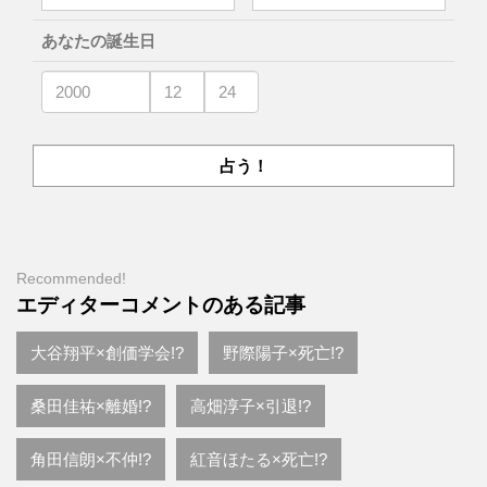
あなたの誕生日
Recommended!
エディターコメントのある記事
大谷翔平×創価学会!?
野際陽子×死亡!?
桑田佳祐×離婚!?
高畑淳子×引退!?
角田信朗×不仲!?
紅音ほたる×死亡!?