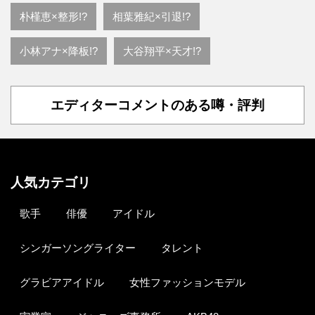
朴槿恵×整形!?
相葉雅紀×引退!?
小林アナ×降板!?
大谷翔平×天才!?
エディターコメントのある噂・評判
人気カテゴリ
歌手
俳優
アイドル
シンガーソングライター
タレント
グラビアアイドル
女性ファッションモデル